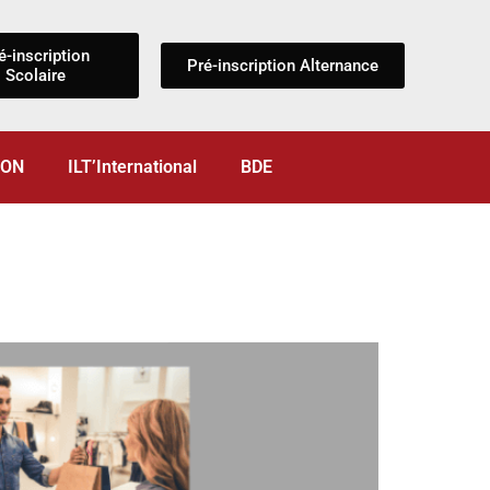
é-inscription
Pré-inscription Alternance
Scolaire
ION
ILT’International
BDE