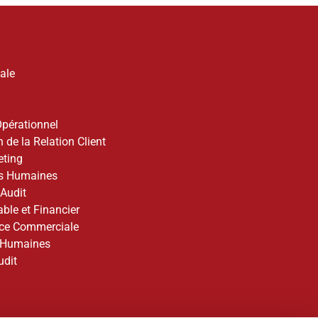
ale
pérationnel
 de la Relation Client
ting
es Humaines
 Audit
le et Financier
nce Commerciale
 Humaines
udit