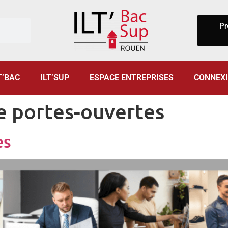
Pr
T’BAC
ILT’SUP
ESPACE ENTREPRISES
CONNEX
e portes-ouvertes
es