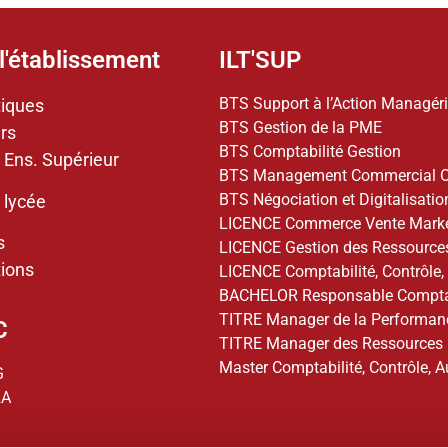
l'établissement
ILT'SUP
BTS Support à l’Action Managéri
tiques
BTS Gestion de la PME
rs
BTS Comptabilité Gestion
 Ens. Supérieur
BTS Management Commercial O
BTS Négociation et Digitalisation
 lycée
LICENCE Commerce Vente Marke
s
LICENCE Gestion des Ressourc
ions
LICENCE Comptabilité, Contrôle,
BACHELOR Responsable Comptab
TITRE Manager de la Performa
C
TITRE Manager des Ressources
Master Comptabilité, Contrôle, A
G
RA