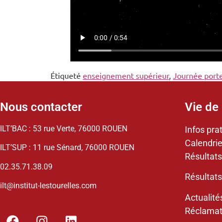
Étiqueté
enseignement supérieur
,
Journée port
Nous contacter
Vie de 
ILT’BAC : 53 rue Verte, 76000 ROUEN
Infos pra
Calendrie
ILT’SUP : 11 rue Sénard, 76000 ROUEN
Résultats
02.35.71.38.09
Résultats
ilt@institut-lestourelles.com
Actualité
Réclamat