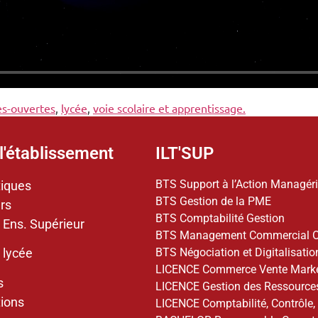
es-ouvertes
,
lycée
,
voie scolaire et apprentissage.
l'établissement
ILT'SUP
BTS Support à l’Action Managéri
tiques
BTS Gestion de la PME
rs
BTS Comptabilité Gestion
 Ens. Supérieur
BTS Management Commercial O
BTS Négociation et Digitalisation
 lycée
LICENCE Commerce Vente Marke
s
LICENCE Gestion des Ressourc
ions
LICENCE Comptabilité, Contrôle,