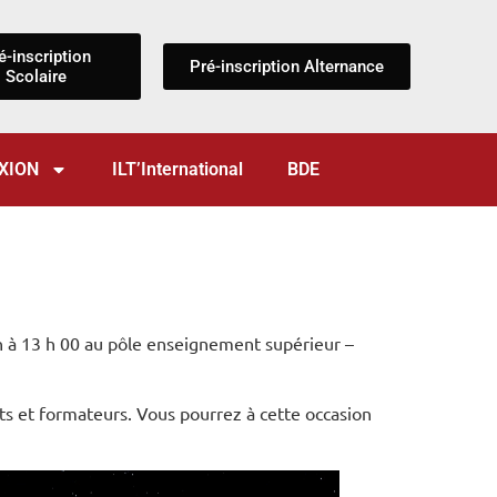
é-inscription
Pré-inscription Alternance
Scolaire
XION
ILT’International
BDE
h à 13 h 00 au pôle enseignement supérieur –
nts et formateurs. Vous pourrez à cette occasion