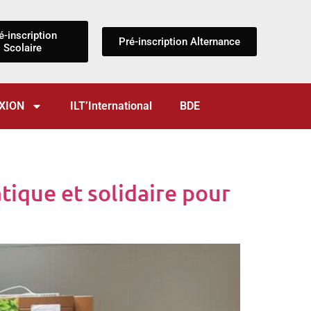
é-inscription
Pré-inscription Alternance
Scolaire
XION
ILT’International
BDE
tique et solidaire pour