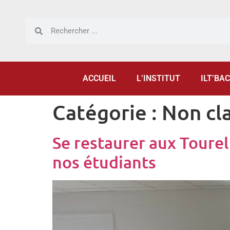
Panneau de gestion des cookies
ACCUEIL
L’INSTITUT
ILT’BAC
Catégorie :
Non cl
Se restaurer aux Tourel
nos étudiants