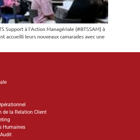
TS Support à l’Action Managériale (#BTSSAM) à
nt accueilli leurs nouveaux camarades avec une
ale
pérationnel
 de la Relation Client
ting
es Humaines
 Audit