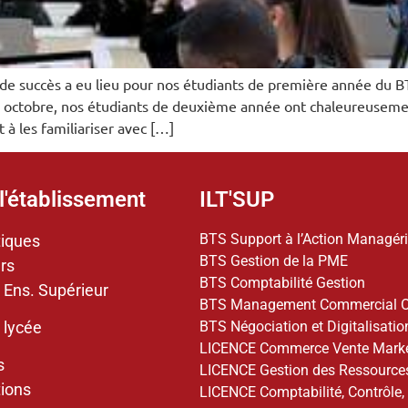
e succès a eu lieu pour nos étudiants de première année du B
16 octobre, nos étudiants de deuxième année ont chaleureuseme
t à les familiariser avec […]
l'établissement
ILT'SUP
BTS Support à l’Action Managéri
tiques
BTS Gestion de la PME
rs
BTS Comptabilité Gestion
 Ens. Supérieur
BTS Management Commercial O
BTS Négociation et Digitalisation
 lycée
LICENCE Commerce Vente Marke
s
LICENCE Gestion des Ressourc
ions
LICENCE Comptabilité, Contrôle,