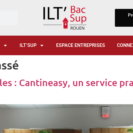
Pr
ILT’SUP
ESPACE ENTREPRISES
CONNE
assé
les : Cantineasy, un service pra