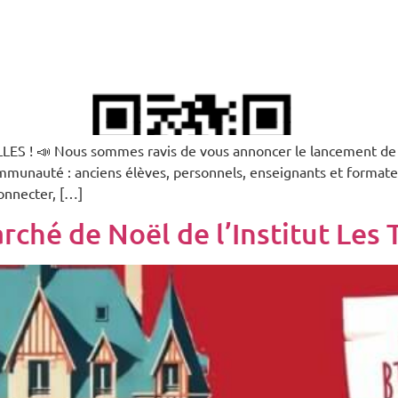
ES ! 📣 Nous sommes ravis de vous annoncer le lancement de n
ommunauté : anciens élèves, personnels, enseignants et formateu
onnecter, […]
ché de Noël de l’Institut Les